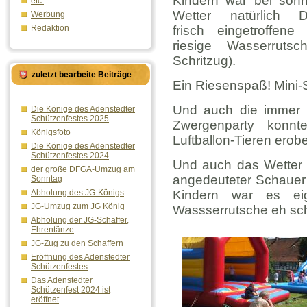
Kindern war bei son
etc.
Wetter natürlich 
Werbung
frisch eingetroffene
Redaktion
riesige Wasserrutsc
Schritzug).
zuletzt bearbeite Beiträge
Ein Riesenspaß! Mini
Und auch die immer f
Die Könige des Adenstedter
Schützenfestes 2025
Zwergenparty konnt
Königsfoto
Luftballon-Tieren erobe
Die Könige des Adenstedter
Schützenfestes 2024
Und auch das Wetter s
der große DFGA-Umzug am
angedeuteter Schauer l
Sonntag
Kindern war es eig
Abholung des JG-Königs
JG-Umzug zum JG König
Wassserrutsche eh sc
Abholung der JG-Schaffer,
Ehrentänze
JG-Zug zu den Schaffern
Eröffnung des Adenstedter
Schützenfestes
Das Adenstedter
Schützenfest 2024 ist
eröffnet