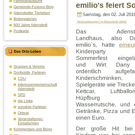
Fahrplanauskunft
emilio's feiert 
Gemeinde-Fusions-Blog
Adenstedter Tierleben
Samstag, den 02. Juli 201
Bildergalerien
Veranstaltungen in Adenstedt direkt
800 Jahre Adenstedt
Das Adensted
Postkarte
Landhaus, also Da
emilio`s, hatte
erneu
Kinderparty 
Das Orts-Leben
Sommerfest eingel
und Wirt Dany
Gruppen & Vereine
ordentlich aufgefa
Dorfpolitik, Parteien
Kinderschminken,
CDU
Spielgeräte wie Trecke
Interessengemeinschaft
Adenstedt
Kettcar, Luftballont
SPD
Hüpfburg 
die Linke
Wasserrutsche, und 
sonstige Parteien
Getränke, Pizza und Ei
Ortsrat
einen Euro.
Veranstaltungs-
Einladungen
Der große Hit bei
Kommentare und Blogs