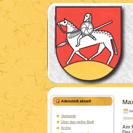
Max
Adenstedt aktuell
Di
Startseite
Verein
Über das gelbe Blatt
Am F
Archiv
Der 