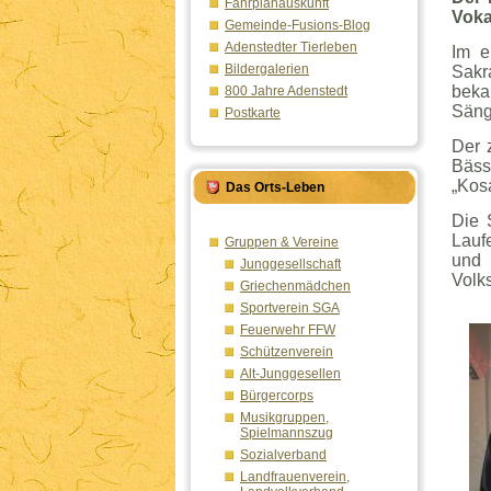
Fahrplanauskunft
Voka
Gemeinde-Fusions-Blog
Adenstedter Tierleben
Im e
Bildergalerien
Sakr
beka
800 Jahre Adenstedt
Säng
Postkarte
Der 
Bäss
„Kosa
Das Orts-Leben
Die 
Lauf
Gruppen & Vereine
und 
Junggesellschaft
Volk
Griechenmädchen
Sportverein SGA
Feuerwehr FFW
Schützenverein
Alt-Junggesellen
Bürgercorps
Musikgruppen,
Spielmannszug
Sozialverband
Landfrauenverein,