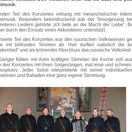
lmusik.
rsten Teil des Konzertes erklang mit melancholischer Intens
almusik. Besonders beeindruckend war der Tenorgesang be
nnteren Liedern gehörte „Ich bete an die Macht der Liebe“. B
er durch den Einsatz eines Akkordeons unterstützt.
zweite Teil des Konzertes war den russischen Volksweisen gew
e mit brillianten Tenören ab. Hier durften natürlich die 
kenlied“ und als krönender Abschluss das russische Volkslied „
Sänger füllten mit ihren kräftigen Stimmen die Kirche voll au
e des Konzertes mit ihren Solgesängen, mal leise und schmei
explosiv. Jeder Solist interpretierte mit seiner individue
sweisen und Balladen eine ganz eigene Stimmung.