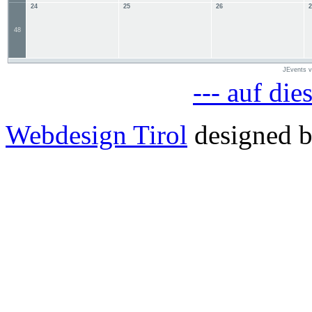
24
25
26
2
48
JEvents 
--- auf die
Webdesign Tirol
designed b