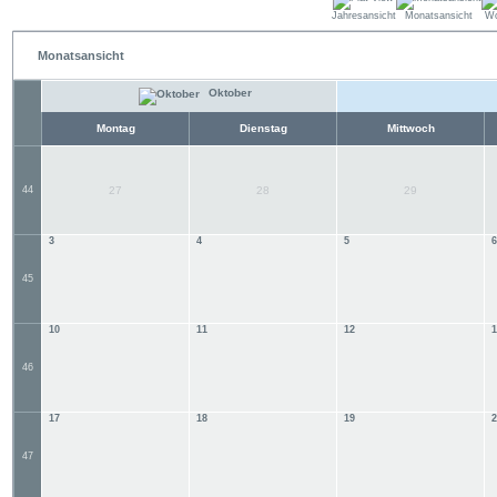
Jahresansicht
Monatsansicht
Wo
Monatsansicht
Oktober
Montag
Dienstag
Mittwoch
44
27
28
29
3
4
5
6
45
10
11
12
1
46
17
18
19
2
47